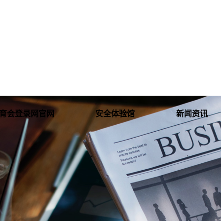
育会登录网官网
安全体验馆
新闻资讯