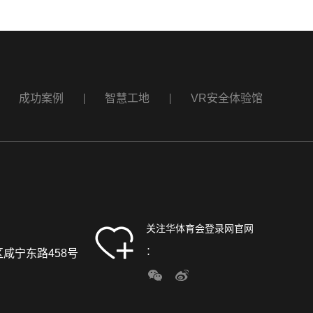
成功案例
智慧工地
VR安全体验馆
关注华体育会登录网官网
：
咸宁东路458号