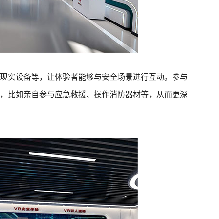
现实设备等，让体验者能够与安全场景进行互动。参与
，比如亲自参与应急救援、操作消防器材等，从而更深