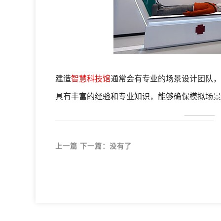
建造
智慧科技馆
通常会有专业的场景设计团队，
具有丰富的经验和专业知识，能够确保模拟场景
上一篇 下一篇：没有了