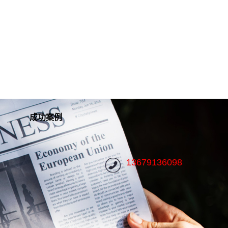
成功案例
13679136098