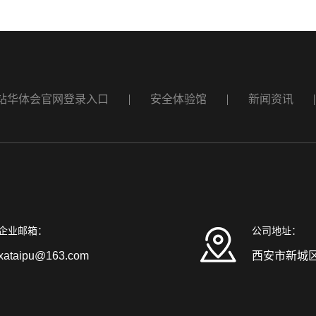
站华体会官网登录入口
安全体验馆
新闻资讯
企业邮箱：
公司地址：
xataipu@163.com
西安市新城区