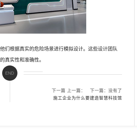
他们根据真实的危险场景进行模拟设计。这些设计团队
的真实性和准确性。
END
下一篇 上一篇：
下一篇：没有了
施工企业为什么要建造智慧科技馆