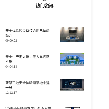
安全体验区设备综合用电体验
简介
09.09.02
安全生产老大难，老大重视就
不难
04.04.13
智慧工地安全体验馆落地中建
一局
12.12.17
VR安全体验馆真正从各个方面