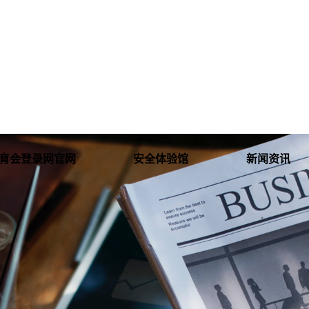
育会登录网官网
安全体验馆
新闻资讯