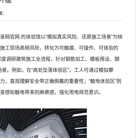
升级
读：
录网官网 的体验馆以“模拟真实风险、还原施工场景”为核
施工现场高频风险，转化为可触摸、可操作、可体验的
深度调研建筑施工全流程，针对钢筋加工、模板搭设、脚
场景。例如，在“高处坠落体验区”，工人可通过模拟攀
力，直观理解安全带正确佩戴的重要性；“触电体验区”则
身感知触电带来的麻痹感，强化用电规范意识。