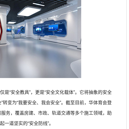
仅是“安全教具”，更是“安全文化载体”。它将抽象的安全
”转变为“我要安全、我会安全”。截至目前，华体育会登
供服务，覆盖房建、市政、轨道交通等多个施工领域，助
起一道坚实的“安全防线”。