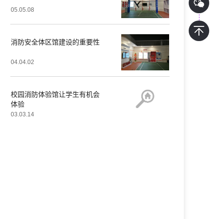
05.05.08
消防安全体区馆建设的重要性
04.04.02
校园消防体验馆让学生有机会
体验
03.03.14