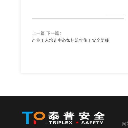
上一篇 下一篇：
产业工人培训中心如何筑牢施工安全防线
网