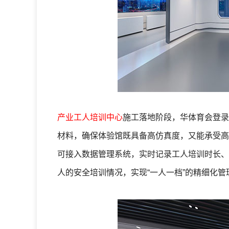
产业工人培训中心
施工落地阶段，华体育会登录
材料，确保体验馆既具备高仿真度，又能承受高
可接入数据管理系统，实时记录工人培训时长、
人的安全培训情况，实现“一人一档”的精细化管