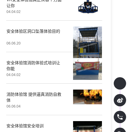
让你
04.04.02
安全体验区洞口坠落体验目的
06.06.20
安全体验馆消防体验式培训让
你能
04.04.02
消防体验馆 提供逼真消防自救
体
06.06.04
安全体验馆安全培训