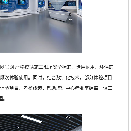
网官网 严格遵循施工现场安全标准，选用耐用、环保的
频次体验使用。同时，结合数字化技术，部分体验项目
体验项目、考核成绩，帮助培训中心精准掌握每一位工
理。