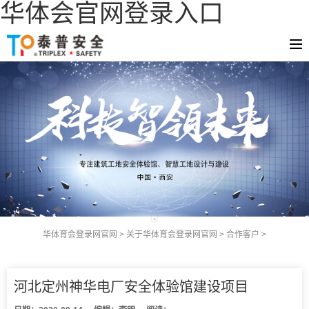
华体会官网登录入口
华体育会登录网官网
>
关于华体育会登录网官网
>
合作客户
>
河北定州神华电厂安全体验馆建设项目