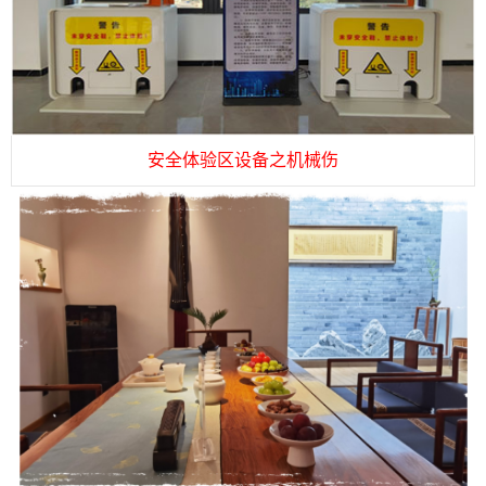
安全体验区设备之机械伤