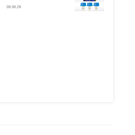
06.06.28