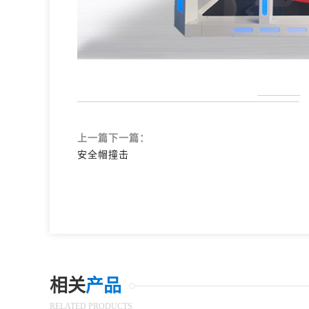
上一篇下一篇：
安全帽撞击
相关
产品
RELATED PRODUCTS