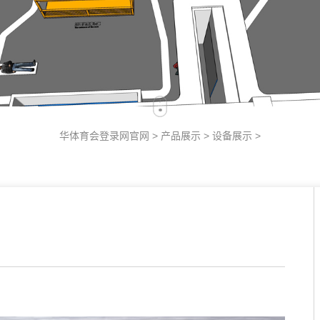
华体育会登录网官网
>
产品展示
>
设备展示
>