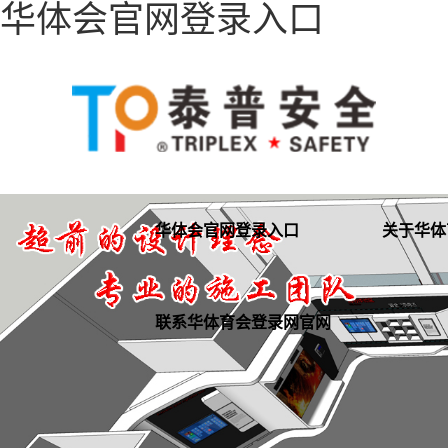
华体会官网登录入口
华体会官网登录入口
关于华体
联系华体育会登录网官网