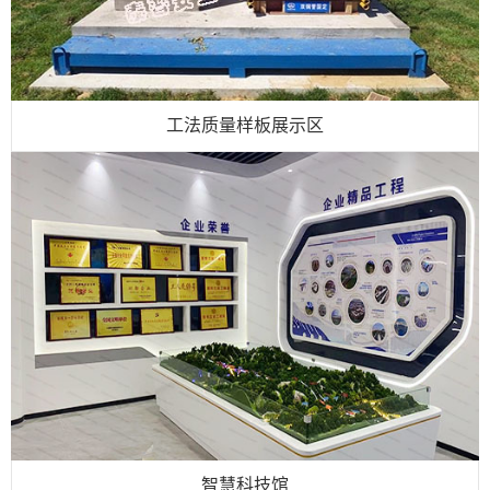
工法质量样板展示区
智慧科技馆