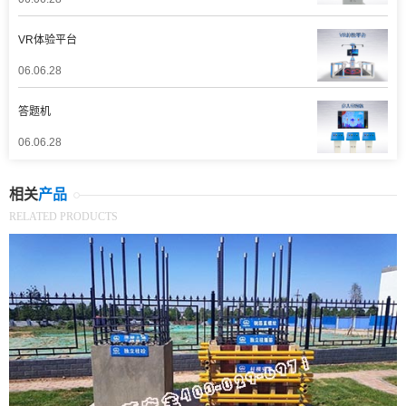
VR体验平台
06.06.28
答题机
06.06.28
相关
产品
RELATED PRODUCTS