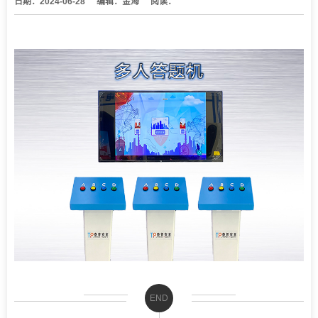
日期：2024-06-28
编辑：金海
阅读：
END